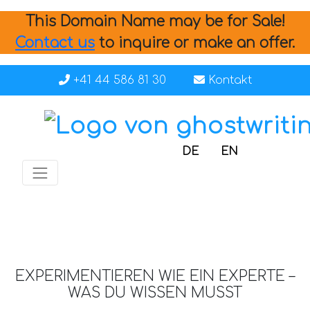
This Domain Name may be for Sale!
Contact us
to inquire or make an offer.
+41 44 586 81 30
Kontakt
DE
EN
EXPERIMENTIEREN WIE EIN EXPERTE –
WAS DU WISSEN MUSST