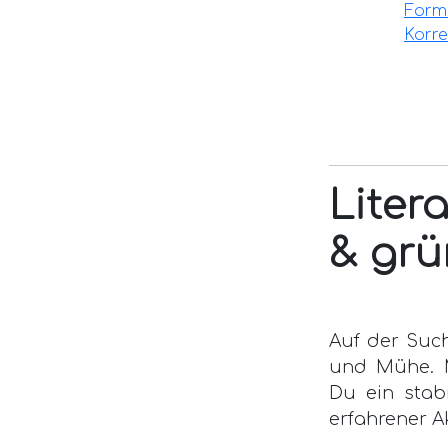
Form
Korre
Liter
& grü
Auf der Such
und Mühe. Mi
Du ein stab
erfahrener A