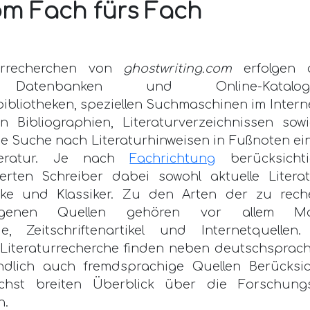
vom Fach fürs Fach
turrecherchen von
ghostwriting.com
erfolgen 
n Datenbanken und Online-Katal
bibliotheken, speziellen Suchmaschinen im Intern
n Bibliographien, Literaturverzeichnissen sow
e Suche nach Literaturhinweisen in Fußnoten ei
teratur. Je nach
Fachrichtung
berücksicht
zierten Schreiber dabei sowohl aktuelle Litera
ke und Klassiker. Zu den Arten der zu rech
ogenen Quellen gehören vor allem Mon
, Zeitschriftenartikel und Internetquellen
 Literaturrecherche finden neben deutschsprach
ändlich auch fremdsprachige Quellen Berücksi
chst breiten Überblick über die Forschungs
n.