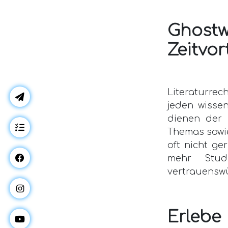
Ghostw
Zeitvort
Literaturre
jeden wissen
dienen der
Themas sowie
oft nicht ge
mehr Stud
vertrauenswü
Erlebe