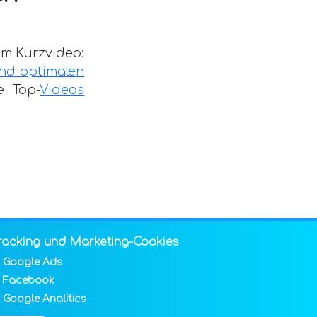
sem Kurzvideo:
und optimalen
e Top-
Videos
racking und Marketing-Cookies
Google Ads
Facebook
ESK
SITEMAP
Google Analitics