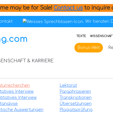
me may be for Sale!
Contact us
to inquire 
ontakt
Wir beraten D
TEXTE
WISSENSCHAFT
Bonus-Welt
Re
SENSCHAFT & KARRIERE
aturrecherchen
Lektorat
tatives Interview
Paraphrasieren
itatives Interview
Transkriptionen
tanalyse
Übersetzungen
stische Auswertungen
Plagiatsprüfung