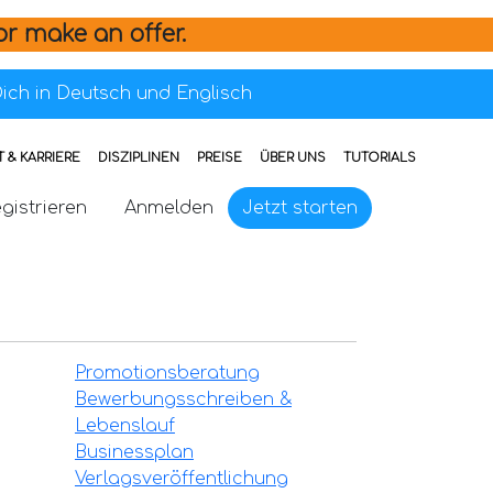
or make an offer.
ich in Deutsch und Englisch
 & KARRIERE
DISZIPLINEN
PREISE
ÜBER UNS
TUTORIALS
gistrieren
Anmelden
Jetzt starten
Promotionsberatung
Bewerbungsschreiben &
Lebenslauf
Businessplan
Verlagsveröffentlichung