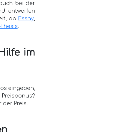
 auch bei der
nd entwerfen
eit, ob
Essay
,
Thesis
.
Hilfe im
nfos eingeben,
n Preisbonus?
 der Preis.
en