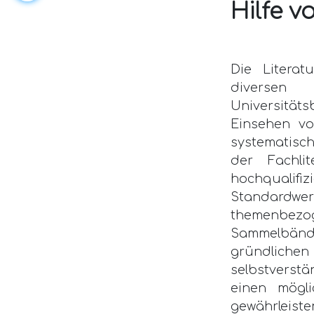
Hilfe 
Die Litera
diverse
Universitäts
Einsehen vo
systematisch
der Fachli
hochqualifi
Standardwer
themenbez
Sammelbände
gründlichen
selbstverst
einen mögli
gewährleiste