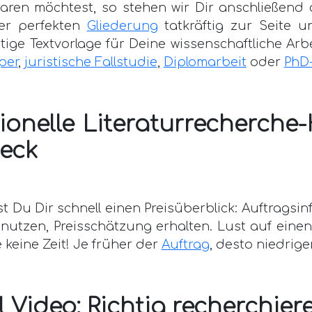
aren möchtest, so stehen wir Dir anschließend
der perfekten
Gliederung
tatkräftig zur Seite u
rtige Textvorlage für Deine wissenschaftliche Arb
per
,
juristische Fallstudie
,
Diplomarbeit
oder
PhD-
ionelle Literaturrecherche-
heck
t Du Dir schnell einen Preisüberblick: Auftragsi
nutzen, Preisschätzung erhalten. Lust auf eine
 keine Zeit! Je früher der
Auftrag
, desto niedriger
l Video: Richtig recherchier