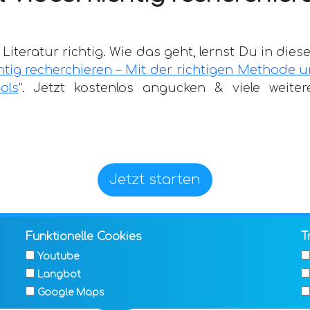
Literatur richtig. Wie das geht, lernst Du in die
chtig recherchieren – Mit der richtigen Methode 
ols
”. Jetzt kostenlos angucken & viele weiter
Jetzt starten
Funktionelle Cookies
T
©
ghostwriting.com - Texte, die Wort halten
Youtube
Langbot
DATENSCHUTZ
IMPRESSUM
BLOG
HELP-D
Google Maps