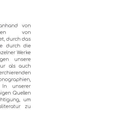
anhand von
ogen von
et, durch das
ie durch die
nzelner Werke
igen unsere
tur als auch
erchierenden
ographien,
. In unserer
igen Quellen
chtigung, um
literatur zu