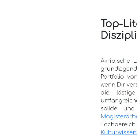
Top-L
Diszipl
Akribische 
grundlegend
Portfolio v
wenn Dir ver
die lästi
umfangreich
solide und
Magisterarbe
Fachber
Kulturwissen