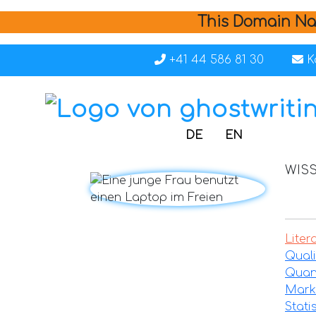
This Domain Na
+41 44 586 81 30
K
DE
EN
WIS
Liter
Quali
Quant
Mark
Stati