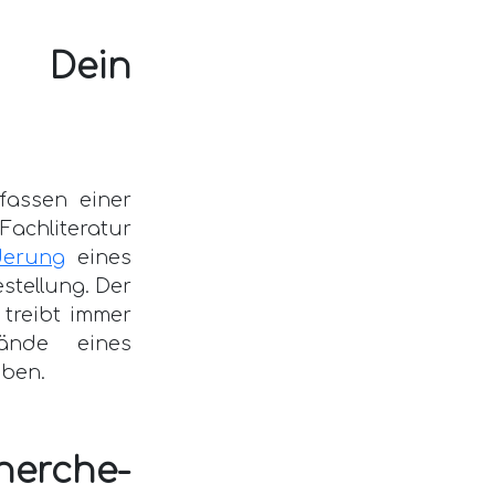
e: Dein
fassen einer
Fachliteratur
derung
eines
stellung. Der
 treibt immer
ände eines
ben.
herche-