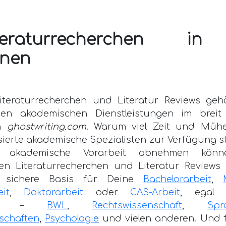
iteraturrecherchen in
inen
Literaturrecherchen und Literatur Reviews ge
en akademischen Dienstleistungen im breit
on
ghostwriting.com
. Warum viel Zeit und Mühe 
sierte akademische Spezialisten zur Verfügung st
ge akademische Vorarbeit abnehmen könn
en Literaturrecherchen und Literatur Reviews 
 sichere Basis für Deine
Bachelorarbeit
,
it
,
Doktorarbeit
oder
CAS-Arbeit
, egal 
eich –
BWL
,
Rechtswissenschaft
,
Sp
schaften
,
Psychologie
und vielen anderen. Und f