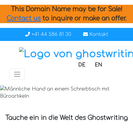
This Domain Name may be for Sale!
Contact us
to inquire or make an offer.
+41 44 586 81 30
Kontakt
DE
EN
Tauche ein in die Welt des Ghostwriting