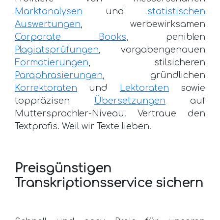
Marktanalysen
und
statistischen
Auswertungen
, werbewirksamen
Corporate Books
, peniblen
Plagiatsprüfungen
, vorgabengenauen
Formatierungen
, stilsicheren
Paraphrasierungen
, gründlichen
Korrektoraten
und
Lektoraten
sowie
toppräzisen
Übersetzungen
auf
Muttersprachler-Niveau. Vertraue den
Textprofis. Weil wir Texte lieben.
Preisgünstigen
Transkriptionsservice sichern