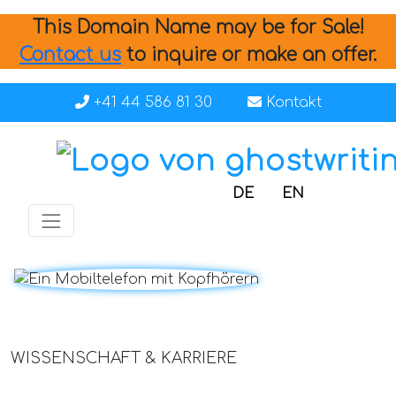
This Domain Name may be for Sale!
Contact us
to inquire or make an offer.
+41 44 586 81 30
Kontakt
DE
EN
WISSENSCHAFT & KARRIERE