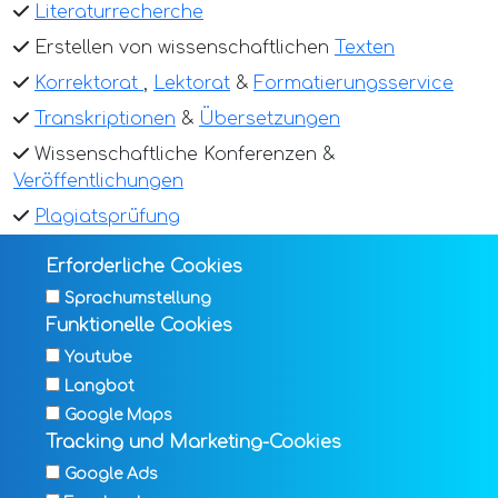
Literaturrecherche
Erstellen von wissenschaftlichen
Texten
Korrektorat
,
Lektorat
&
Formatierungsservice
Transkriptionen
&
Übersetzungen
Wissenschaftliche Konferenzen &
Veröffentlichungen
Plagiatsprüfung
und vieles mehr.
Erforderliche Cookies
Sprachumstellung
Funktionelle Cookies
Youtube
Jetzt starten
Langbot
Google Maps
Tracking und Marketing-Cookies
©
ghostwriting.com - Texte, die Wort halten
Google Ads