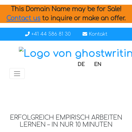
This Domain Name may be for Sale!
Contact us
to inquire or make an offer.
+41 44 586 81 30
Kontakt
DE
EN
ERFOLGREICH EMPIRISCH ARBEITEN
LERNEN – IN NUR 10 MINUTEN