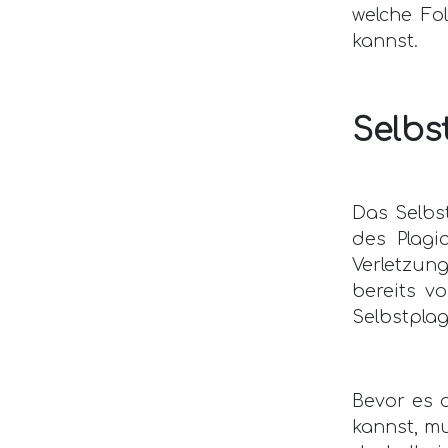
welche Fo
kannst.
Selbs
Das Selbst
des Plagi
Verletzun
bereits vo
Selbstplag
Bevor es 
kannst, m