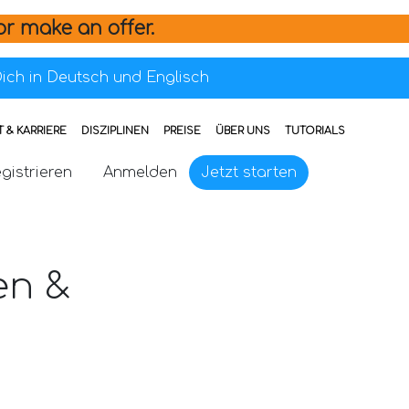
or make an offer.
ich in Deutsch und Englisch
 & KARRIERE
DISZIPLINEN
PREISE
ÜBER UNS
TUTORIALS
gistrieren
Anmelden
Jetzt starten
en &