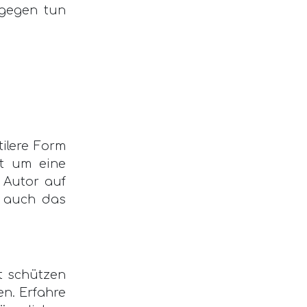
agegen tun
tilere Form
ht um eine
 Autor auf
lt auch das
t schützen
n. Erfahre