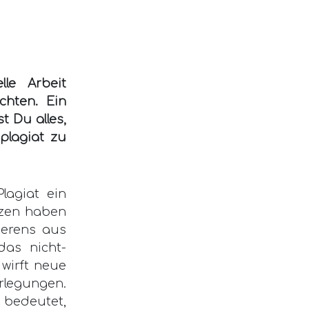
le Arbeit
chten. Ein
t Du alles,
plagiat zu
lagiat ein
zen haben
ierens aus
das nicht-
wirft neue
rlegungen.
 bedeutet,