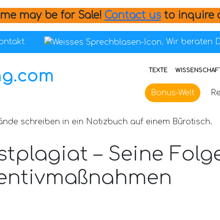
me may be for Sale!
Contact us
to inquire 
ontakt
Wir beraten D
TEXTE
WISSENSCHAFT
Bonus-Welt
Re
stplagiat – Seine Folg
ventivmaßnahmen