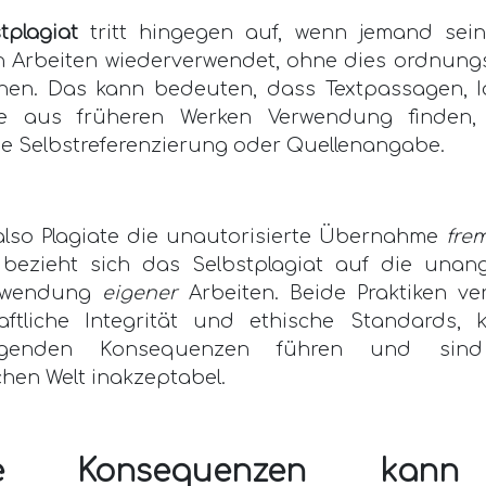
tplagiat
tritt hingegen auf, wenn jemand sei
n Arbeiten wiederverwendet, ohne dies ordnun
nen. Das kann bedeuten, dass Textpassagen, 
se aus früheren Werken Verwendung finden,
e Selbstreferenzierung oder Quellenangabe.
lso Plagiate die unautorisierte Übernahme
fre
, bezieht sich das Selbstplagiat auf die una
rwendung
eigener
Arbeiten. Beide Praktiken ve
aftliche Integrität und ethische Standards,
iegenden Konsequenzen führen und sin
hen Welt inakzeptabel.
he Konsequenzen kan