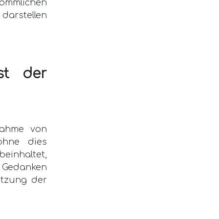
kömmlichen
darstellen
st der
rnahme von
ohne dies
inhaltet,
r Gedanken
letzung der