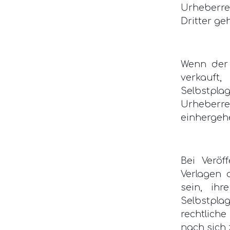
Urheberre
Dritter geh
Wenn der 
verkauft,
Selbstplag
Urheberre
einhergeh
Bei Veröf
Verlagen 
sein, ih
Selbstpl
rechtlich
nach sich 