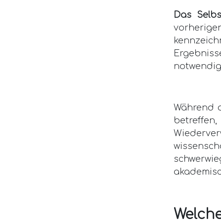
Das Selbs
vorherige
kennzeich
Ergebnis
notwendig
Während a
betreffen
Wiederve
wissensch
schwerw
akademisc
Welc