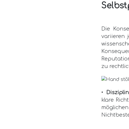
Selbst
Die Konse
variieren
wissensch
Konsequ
Reputatio
zu rechtl
•
Diszipl
klare Rich
mögliche
Nichtbest