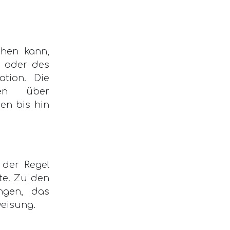
ehen kann,
g oder des
ation. Die
men über
en bis hin
 der Regel
ate. Zu den
ngen, das
weisung.