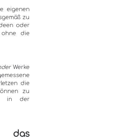
ne eigenen
gsgemäß zu
Ideen oder
 ohne die
mder
Werke
ngemessene
rletzen die
 können zu
d in der
n das