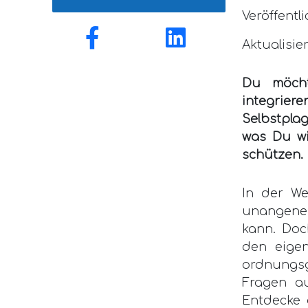
Veröffentli
Aktualisie
Du möcht
integrier
Selbstplag
was Du wi
schützen.
In der We
unangene
kann. Doc
den eigen
ordnungsg
Fragen au
Entdecke 