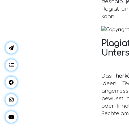
deshalb j
Plagiat u
kann.
Plagi
Unters
Das
herk
Ideen, T
angemess
bewusst o
oder Inhal
Rechte am