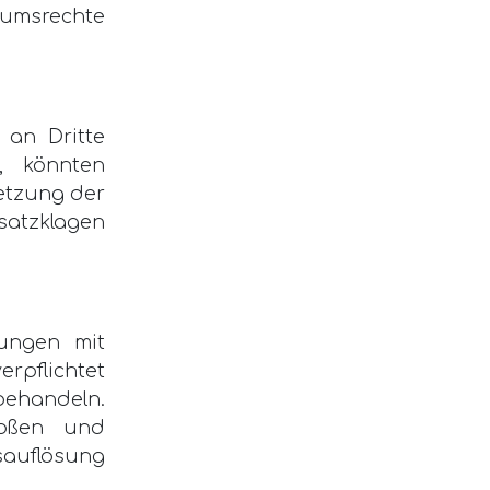
tumsrechte
 an Dritte
t, könnten
letzung der
atzklagen
rungen mit
rpflichtet
ehandeln.
toßen und
sauflösung