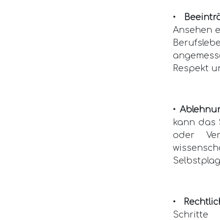
•
Beeint
Ansehen ei
Berufsleb
angemesse
Respekt un
•
Ablehnun
kann das S
oder Ve
wissensch
Selbstplag
•
Rechtli
Schritt