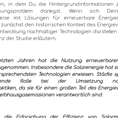
en, in dem Du die Hintergrundinformationen
chungsproblem darlegst. Wenn sich Dein
weise mit Lösungen für erneuerbare Energie
 zunächst den historischen Kontext des Energie
ntwicklung nachhaltiger Technologien darstelle
nz der Studie erläutern.
etzten Jahren hat die Nutzung erneuerbarer
ugenommen. Insbesondere die Solarenergie hat si
rsprechendsten Technologien erwiesen. Städte s
idende Rolle bei der Umsetzung nach
ktiken, da sie für einen großen Teil des Energi
eibhausgasemissionen verantwortlich sind.
t die Erforschung der Effizienz von Solarm