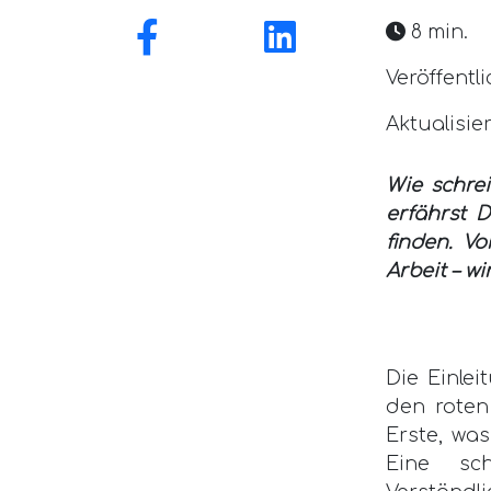
8 min.
Veröffentli
Aktualisie
Wie schrei
erfährst 
finden. V
Arbeit – wi
Die Einlei
den roten
Erste, was
Eine sch