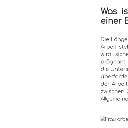
Was is
einer 
Die Länge 
Arbeit st
wird sich
prägnant i
die Unters
überforder
der Arbei
zwischen 7
Allgemein