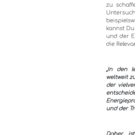
zu schaff
Untersu
beispiels
kannst Du
und der E
die Releva
„In den l
weltweit z
der vielve
entsche
Energiepra
und der Tr
Daher is