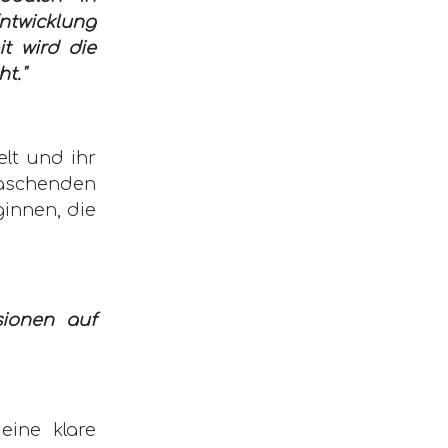
ntwicklung
it wird die
t."
elt und ihr
raschenden
ginnen, die
sionen auf
eine klare