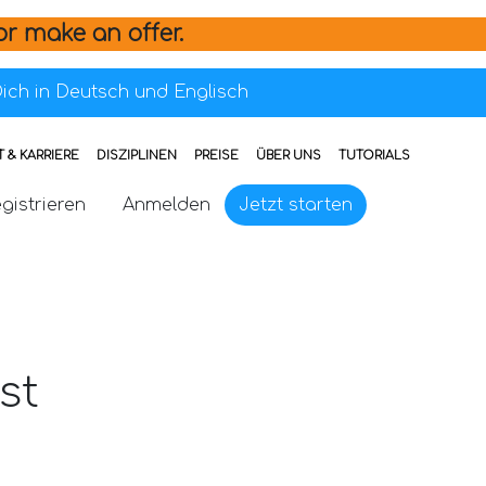
or make an offer.
ich in Deutsch und Englisch
 & KARRIERE
DISZIPLINEN
PREISE
ÜBER UNS
TUTORIALS
gistrieren
Anmelden
Jetzt starten
st