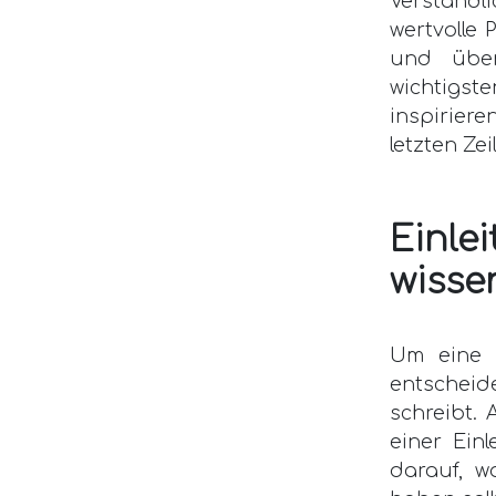
Verständl
wertvolle 
und über
wichtigs
inspirier
letzten Zeil
Einle
wisse
Um eine s
entscheide
schreibt.
einer Ein
darauf, w