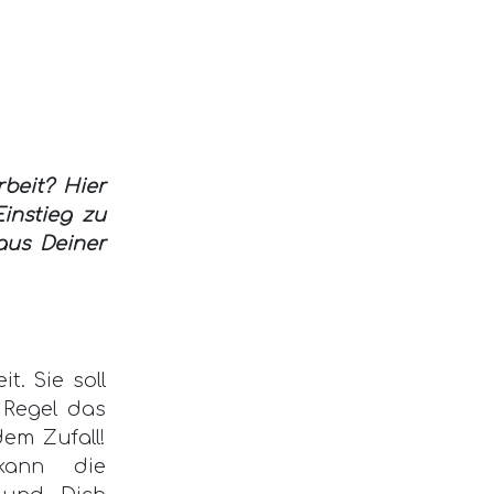
rbeit? Hier
instieg zu
aus Deiner
t. Sie soll
 Regel das
dem Zufall!
 kann die