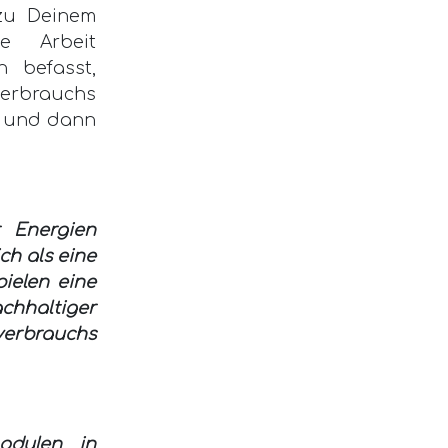
 zu Deinem
e Arbeit
n befasst,
verbrauchs
n und dann
 Energien
ch als eine
pielen eine
haltiger
everbrauchs
odulen in