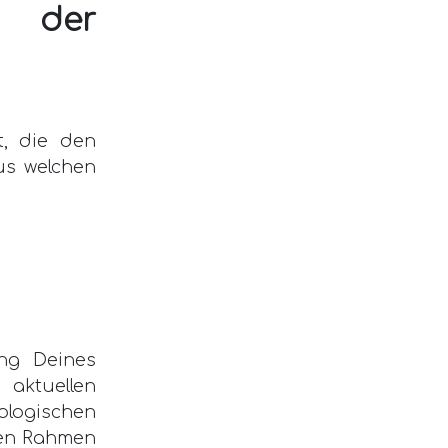
e der
t, die den
us welchen
ung Deines
aktuellen
nologischen
len Rahmen