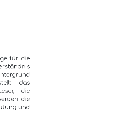
age für die
Verständnis
intergrund
tellt das
eser, die
werden die
eutung und