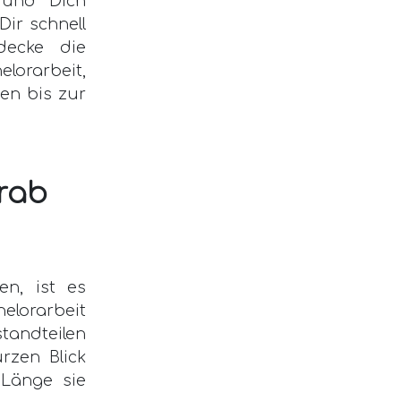
n und Dich
Dir schnell
decke die
orarbeit,
en bis zur
orab
en, ist es
helorarbeit
tandteilen
rzen Blick
 Länge sie