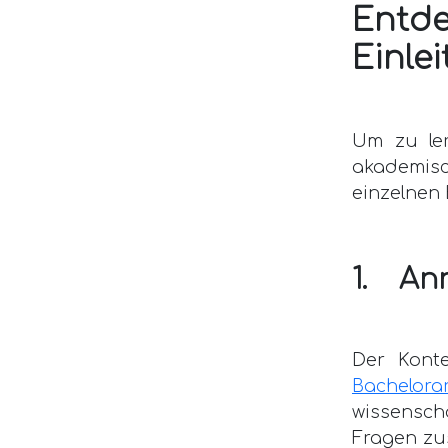
Entd
Einle
Um zu ler
akademisc
einzelnen 
1. An
Der Konte
Bachelora
wissenscha
Fragen zu