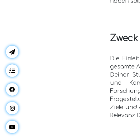
haben soll
Zweck 
Die Einlei
gesamte Ar
Deiner St
und Kont
Forschun
Fragestel
Ziele und
Relevanz 