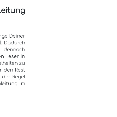
leitung
änge Deiner
l
. Dadurch
nd dennoch
en Leser in
elheiten zu
ür den Rest
 der Regel
nleitung im