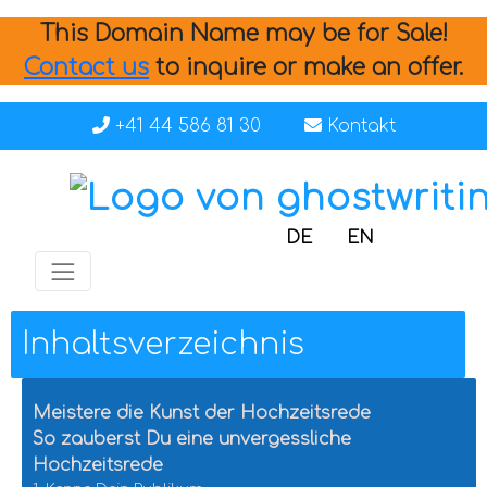
This Domain Name may be for Sale!
Contact us
to inquire or make an offer.
+41 44 586 81 30
Kontakt
DE
EN
Inhaltsverzeichnis
Meistere die Kunst der Hochzeitsrede
So zauberst Du eine unvergessliche
Hochzeitsrede